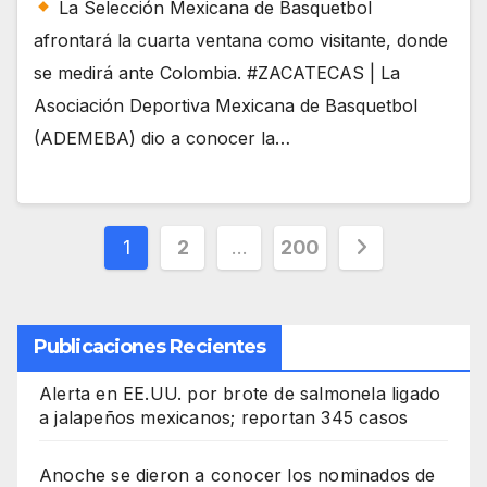
La Selección Mexicana de Basquetbol
afrontará la cuarta ventana como visitante, donde
se medirá ante Colombia. #ZACATECAS | La
Asociación Deportiva Mexicana de Basquetbol
(ADEMEBA) dio a conocer la…
Paginación
1
2
…
200
de
entradas
Publicaciones Recientes
Alerta en EE.UU. por brote de salmonela ligado
a jalapeños mexicanos; reportan 345 casos
Anoche se dieron a conocer los nominados de