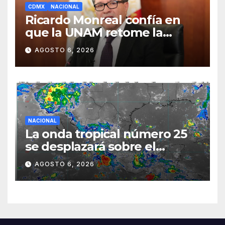
CDMX
NACIONAL
Ricardo Monreal confía en
que la UNAM retome la
normalidad e inicie el
AGOSTO 6, 2026
semestre mediante el
diálogo
NACIONAL
La onda tropical número 25
se desplazará sobre el
sureste mexicano
AGOSTO 6, 2026