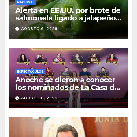
NACIONAL
Alerta en EE.UU. por brote de
salmonela ligado a jalapeños
mexicanos; reportan 345
AGOSTO 6, 2026
casos
ESPECTACULOS
Anoche se dieron a conocer
los nominados de La Casa de
los Famosos México 2026 en
AGOSTO 6, 2026
la segunda semana