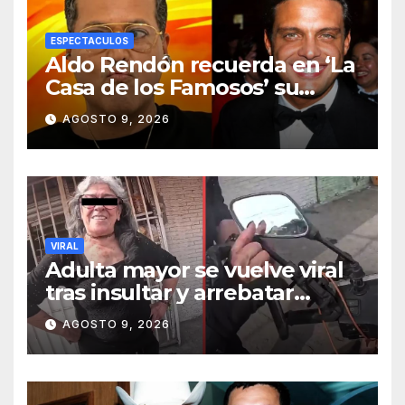
ESPECTACULOS
Aldo Rendón recuerda en ‘La
Casa de los Famosos’ su
encuentro con Luis Miguel
AGOSTO 9, 2026
VIRAL
Adulta mayor se vuelve viral
tras insultar y arrebatar
celular a repartidor
AGOSTO 9, 2026