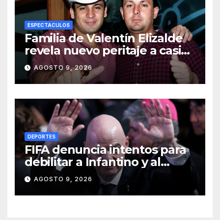
ESPECTACULOS
Familia de Valentín Elizalde
revela nuevo peritaje a casi
20 años de su homîcîdîo
AGOSTO 9, 2026
DEPORTES
FIFA denuncia intentos para
debilitar a Infantino y al
propio organismo
AGOSTO 9, 2026