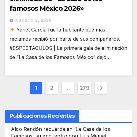
famosos México 2026»
AGOSTO 3, 2026
Yanet García fue la habitante que más
reclamos recibió por parte de sus compañeros.
#ESPECTÁCULOS | La primera gala de eliminación
de “La Casa de los Famosos México” dejó…
Paginación
1
2
…
279
de
entradas
Publicaciones Recientes
Aldo Rendón recuerda en ‘La Casa de los
Famosos’ su encuentro con Luis Miguel