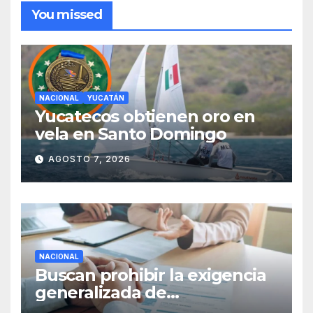
You missed
NACIONAL
YUCATÁN
Yucatecos obtienen oro en
vela en Santo Domingo
AGOSTO 7, 2026
NACIONAL
Buscan prohibir la exigencia
generalizada de
antecedentes penales para