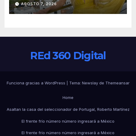
emocionada sobre su estatua
AGOSTO 7, 2026
que le harán en Veracruz
REd 360 Digital
Funciona gracias a WordPress
|
Tema:
Newslay
de
Themeansar
Home
Asaltan la casa del seleccionador de Portugal, Roberto Martínez
El frente frío número número ingresará a México
El frente frío número número ingresará a México