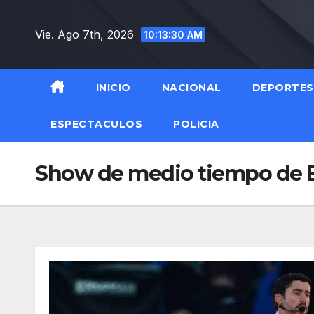
Saltar
al
Vie. Ago 7th, 2026
10:13:31 AM
contenido
INICIO
NACIONAL
DEPORTES
ESPECTACULOS
POLICIA
Show de medio tiempo de Ba