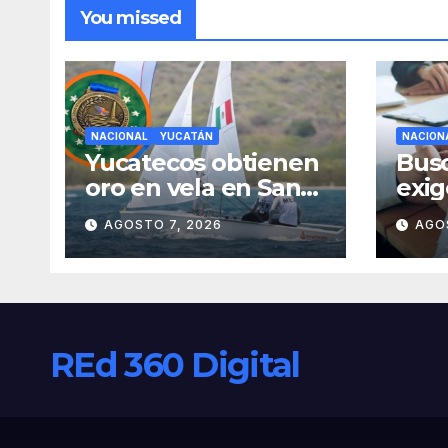
You missed
NACIONAL
YUCATÁN
NACION
Yucatecos obtienen
Busc
oro en vela en Santo
exig
Domingo
gene
AGOSTO 7, 2026
AGO
ant
pena
obt
Méx
REd 360 Digital