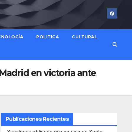
CNOLOGÍA
POLITICA
CULTURAL
adrid en victoria ante
Publicaciones Recientes
Yucatecos obtienen oro en vela en Santo