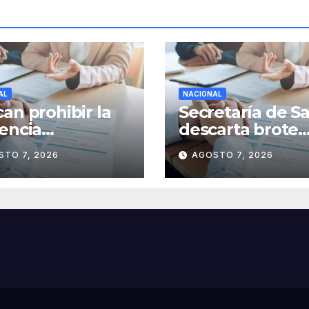
AL
NACIONAL
an prohibir la
Secretaría de S
encia
descarta brote
ralizada de
activo de
STO 7, 2026
AGOSTO 7, 2026
ecedentes
ciclosporiasis e
les para
México y pide
ener empleo en
tranquilidad a l
ico
población