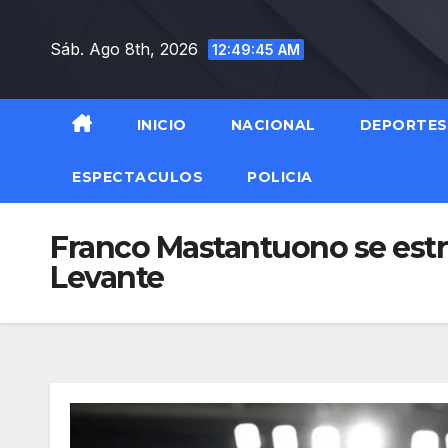
Saltar
al
Sáb. Ago 8th, 2026
12:49:46 AM
contenido
INICIO
NACIONAL
DEPORTES
ESPECTACULOS
POLICIA
Franco Mastantuono se estr
Levante