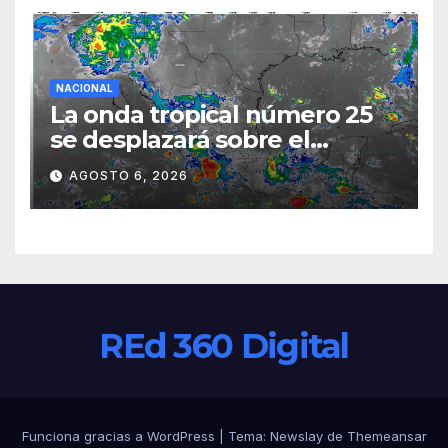
NACIONAL
La onda tropical número 25
se desplazará sobre el
sureste mexicano
AGOSTO 6, 2026
REd 360 Digital
Funciona gracias a WordPress
|
Tema:
Newslay
de
Themeansar