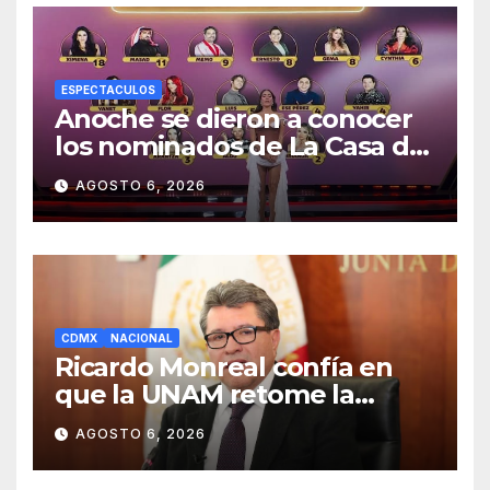
ESPECTACULOS
Anoche se dieron a conocer
los nominados de La Casa de
los Famosos México 2026 en
AGOSTO 6, 2026
la segunda semana
CDMX
NACIONAL
Ricardo Monreal confía en
que la UNAM retome la
normalidad e inicie el
AGOSTO 6, 2026
semestre mediante el
diálogo