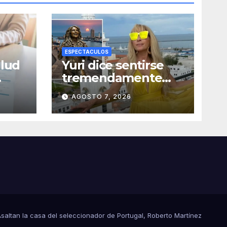
ESPECTACULOS
alud
Yuri dice sentirse
tremendamente
emocionada sobre
AGOSTO 7, 2026
n
su estatua que le
harán en Veracruz
a
saltan la casa del seleccionador de Portugal, Roberto Martínez