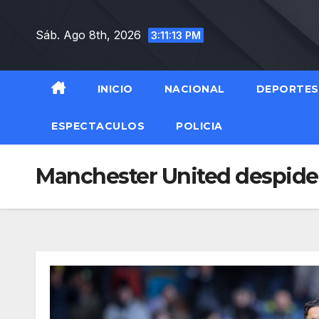
Saltar
al
Sáb. Ago 8th, 2026
3:11:14 PM
contenido
INICIO
NACIONAL
DEPORTES
ESPECTACULOS
POLICIA
Manchester United despide