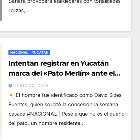
Sahara provocará atardeceres con tonalidades
rojizas,…
NACIONAL
YUCATÁN
Intentan registrar en Yucatán
marca del «Pato Merlín» ante el
IMPI; buscan usarla para
JUNIO 23, 2026
campañas políticas
El hombre fue identificado como David Sides
Fuentes, quien solicitó la concesión la semana
pasada #NACIONAL | Pese a que no es el dueño
del pato, un hombre residente…