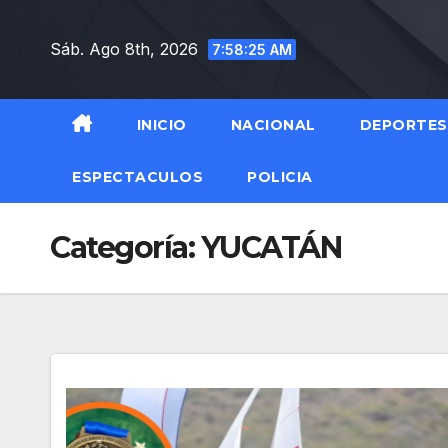
Saltar
al
Sáb. Ago 8th, 2026
7:58:26 AM
contenido
INICIO
NACIONAL
DEPORTES
ESPECTACULOS
POLICIA
Categoría:
YUCATÁN