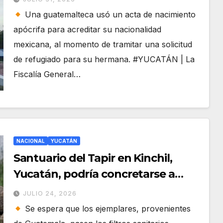
Una guatemalteca usó un acta de nacimiento
apócrifa para acreditar su nacionalidad
mexicana, al momento de tramitar una solicitud
de refugiado para su hermana. #YUCATÁN | La
Fiscalía General…
NACIONAL
YUCATÁN
Santuario del Tapir en Kinchil,
Yucatán, podría concretarse a
finales de año
JULIO 24, 2026
Se espera que los ejemplares, provenientes