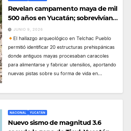
Revelan campamento maya de mil
500 años en Yucatán; sobrevivían
gracias a los recursos del mar
JUNIO 9, 2026
El hallazgo arqueológico en Telchac Pueblo
permitió identificar 20 estructuras prehispánicas
donde antiguos mayas procesaban caracoles
para alimentarse y fabricar utensilios, aportando
nuevas pistas sobre su forma de vida en…
NACIONAL
YUCATÁN
Nuevo sismo de magnitud 3.6