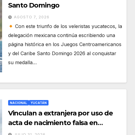
Santo Domingo
AGOSTO 7, 2026
Con este triunfo de los veleristas yucatecos, la
delegación mexicana continúa escribiendo una
página histórica en los Juegos Centroamericanos
y del Caribe Santo Domingo 2026 al conquistar
su medalla…
NACIONAL
YUCATÁN
Vinculan a extranjera por uso de
acta de nacimiento falsa en
trámite de refugio en Yucatán
JULIO 31, 2026