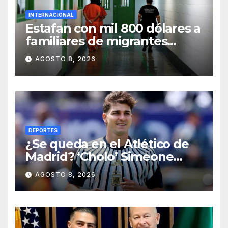
INTERNACIONAL
Estafan con mil 800 dólares a
familiares de migrantes
detenidos en Estados Unidos;
AGOSTO 8, 2026
prometen liberarlos
DEPORTES
¿Se queda en el Atlético de
Madrid? ‘Cholo’ Simeone
responde contundente sobre
AGOSTO 8, 2026
el futuro de Julián Álvarez