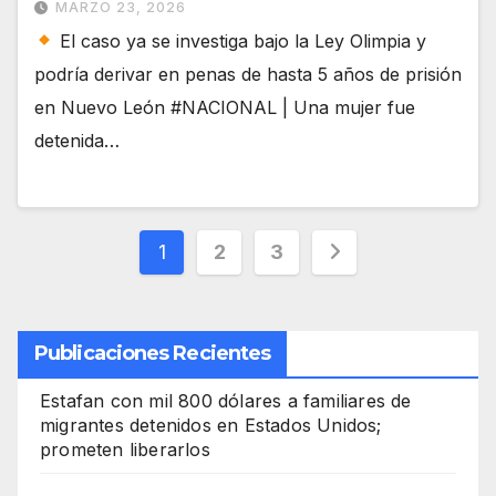
MARZO 23, 2026
El caso ya se investiga bajo la Ley Olimpia y
podría derivar en penas de hasta 5 años de prisión
en Nuevo León #NACIONAL | Una mujer fue
detenida…
Paginación
1
2
3
de
entradas
Publicaciones Recientes
Estafan con mil 800 dólares a familiares de
migrantes detenidos en Estados Unidos;
prometen liberarlos