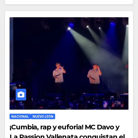
NACIONAL
NUEVO LEÓN
¡Cumbia, rap y euforia! MC Davo y
La Passion Vallenata conquistan el