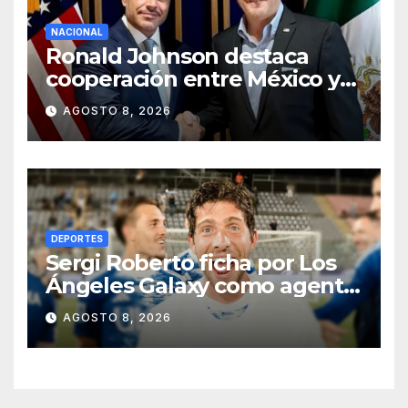
NACIONAL
Ronald Johnson destaca
cooperación entre México y
EU para la seguridad en
AGOSTO 8, 2026
región aguacatera de
Michoacán
DEPORTES
Sergi Roberto ficha por Los
Ángeles Galaxy como agente
libre hasta 2028
AGOSTO 8, 2026