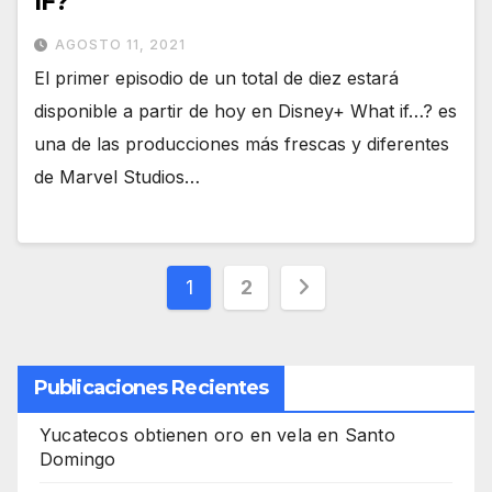
IF?
AGOSTO 11, 2021
El primer episodio de un total de diez estará
disponible a partir de hoy en Disney+ What if…? es
una de las producciones más frescas y diferentes
de Marvel Studios…
Paginación
1
2
de
entradas
Publicaciones Recientes
Yucatecos obtienen oro en vela en Santo
Domingo