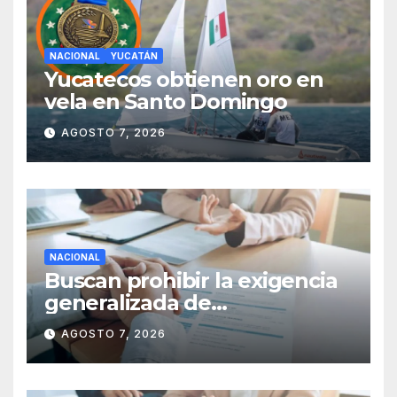
NACIONAL
YUCATÁN
Yucatecos obtienen oro en
vela en Santo Domingo
AGOSTO 7, 2026
NACIONAL
Buscan prohibir la exigencia
generalizada de
antecedentes penales para
AGOSTO 7, 2026
obtener empleo en México