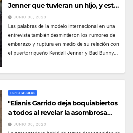
Jenner que tuvieran un hijo, y esto
contestó la miembro del clan
JUNIO 30, 2023
Kardashian
Las palabras de la modelo internacional en una
entrevista también desmintieron los rumores de
embarazo y ruptura en medio de su relación con
el puertorriqueño Kendall Jenner y Bad Bunny…
ESPECTACULOS
"Elianis Garrido deja boquiabiertos
a todos al revelar la asombrosa
cifra millonaria que rechazó por
JUNIO 30, 2023
una noche de pasión: ¡Te quedarás