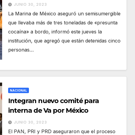
cocaína" en el océano Pacífico en
JUNIO 30, 2023
México
La Marina de México aseguró un semisumergible
que llevaba más de tres toneladas de «presunta
cocaína» a bordo, informó este jueves la
institución, que agregó que están detenidas cinco
personas…
NACIONAL
Integran nuevo comité para
interna de Va por México
JUNIO 30, 2023
El PAN, PRI y PRD aseguraron que el proceso