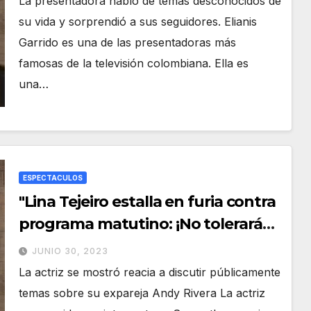
La presentadora habló de temas desconocidos de
sin palabras!"
su vida y sorprendió a sus seguidores. Elianis
Garrido es una de las presentadoras más
famosas de la televisión colombiana. Ella es
una…
ESPECTACULOS
"Lina Tejeiro estalla en furia contra
programa matutino: ¡No tolerará
más promoción de chisme!"
JUNIO 30, 2023
La actriz se mostró reacia a discutir públicamente
temas sobre su expareja Andy Rivera La actriz