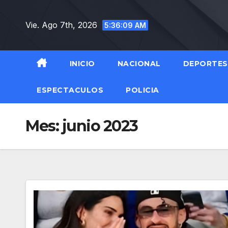
Saltar
al
Vie. Ago 7th, 2026
5:36:10 AM
contenido
INICIO
NACIONAL
DEPORTES
ESPECTACULOS
POLICIA
Mes:
junio 2023