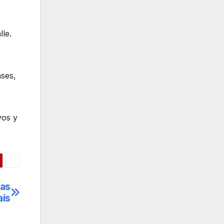
lle.
ases,
yos y
ias
aís