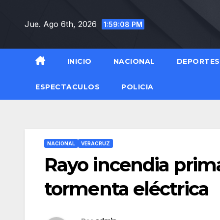
Saltar
al
Jue. Ago 6th, 2026
1:59:10 PM
contenido
INICIO
NACIONAL
DEPORTES
ESPECTACULOS
POLICIA
NACIONAL
VERACRUZ
Rayo incendia prim
tormenta eléctrica