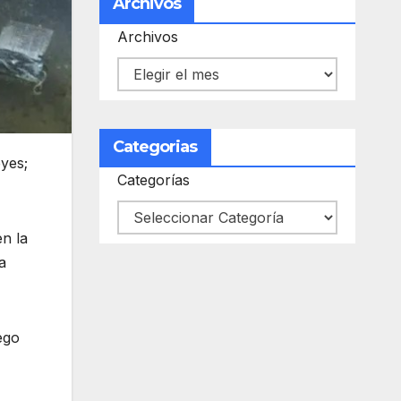
Archivos
Archivos
Categorias
eyes;
Categorías
n la
a
ego