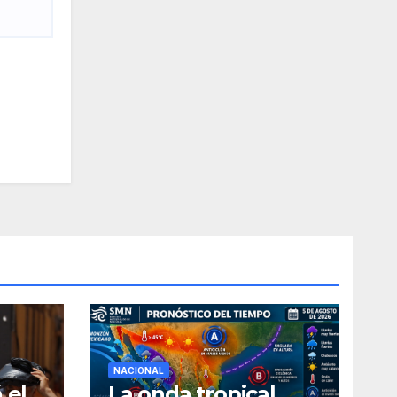
NACIONAL
 el
La onda tropical