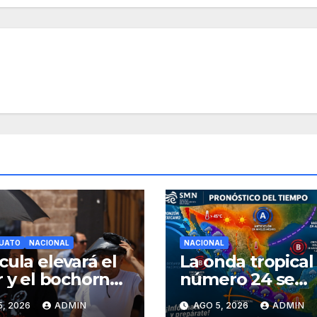
UATO
NACIONAL
NACIONAL
cula elevará el
La onda tropical
r y el bochorno
número 24 se
uanajuato
desplazará sobre
5, 2026
ADMIN
AGO 5, 2026
ADMIN
nte agosto
sur del territorio