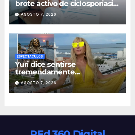
brote activo de ciclosporiasis
en México y pide tranquilidad
AGOSTO 7, 2026
a la población
ESPECTACULOS
Yuri dice sentirse
tremendamente
emocionada sobre su estatua
AGOSTO 7, 2026
que le harán en Veracruz
REd 360 Digital