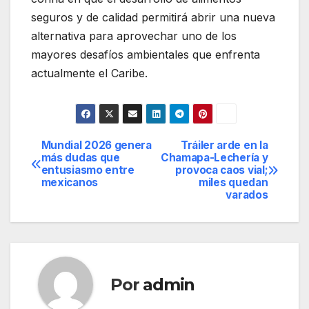
seguros y de calidad permitirá abrir una nueva
alternativa para aprovechar uno de los
mayores desafíos ambientales que enfrenta
actualmente el Caribe.
Mundial 2026 genera
Tráiler arde en la
Navegación
más dudas que
Chamapa-Lechería y
entusiasmo entre
provoca caos vial;
de
mexicanos
miles quedan
varados
entradas
Por
admin