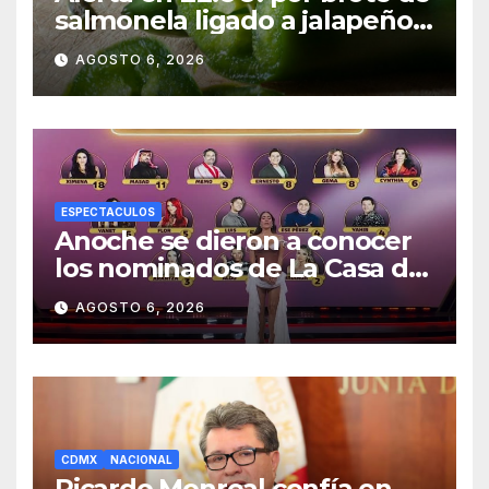
salmonela ligado a jalapeños
mexicanos; reportan 345
AGOSTO 6, 2026
casos
ESPECTACULOS
Anoche se dieron a conocer
los nominados de La Casa de
los Famosos México 2026 en
AGOSTO 6, 2026
la segunda semana
CDMX
NACIONAL
Ricardo Monreal confía en