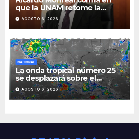
que la UNAM retome la
normalidad e inicie el
AGOSTO 6, 2026
semestre mediante el
diálogo
NACIONAL
La onda tropical número 25
se desplazará sobre el
sureste mexicano
AGOSTO 6, 2026