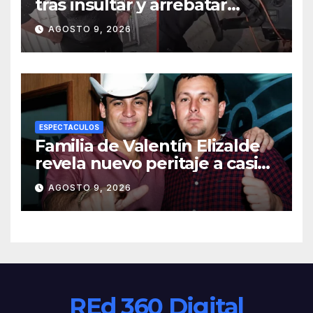
tras insultar y arrebatar
celular a repartidor
AGOSTO 9, 2026
ESPECTACULOS
Familia de Valentín Elizalde
revela nuevo peritaje a casi
20 años de su homîcîdîo
AGOSTO 9, 2026
REd 360 Digital