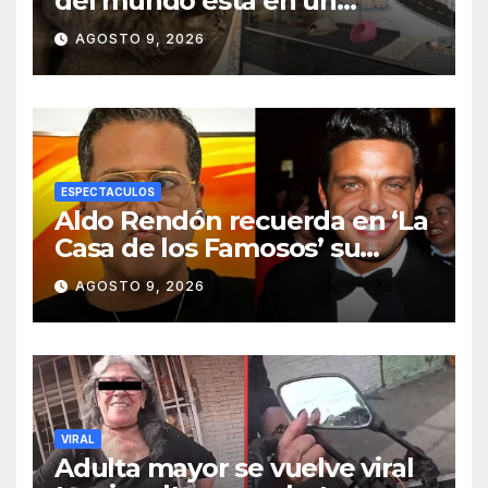
del mundo está en un
aeropuerto internacional y
AGOSTO 9, 2026
tiene a tres felinos
patrullando las puertas de
embarque
ESPECTACULOS
Aldo Rendón recuerda en ‘La
Casa de los Famosos’ su
encuentro con Luis Miguel
AGOSTO 9, 2026
VIRAL
Adulta mayor se vuelve viral