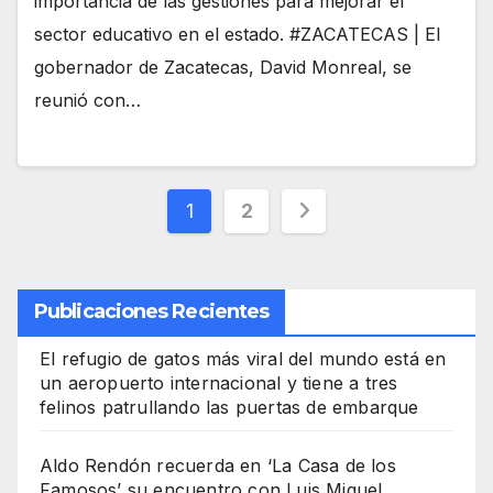
importancia de las gestiones para mejorar el
sector educativo en el estado. #ZACATECAS | El
gobernador de Zacatecas, David Monreal, se
reunió con…
Paginación
1
2
de
entradas
Publicaciones Recientes
El refugio de gatos más viral del mundo está en
un aeropuerto internacional y tiene a tres
felinos patrullando las puertas de embarque
Aldo Rendón recuerda en ‘La Casa de los
Famosos’ su encuentro con Luis Miguel