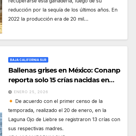
recuperarse esta ganadería, luego de su
reducción por la sequía de los últimos años. En
2022 la producción era de 20 mil…
BAJA CALIFORNIA SUR
Ballenas grises en México: Conanp
reporta solo 15 crías nacidas en
Baja California Sur
ENERO 25, 2026
De acuerdo con el primer censo de la
temporada, realizado el 20 de enero, en la
Laguna Ojo de Liebre se registraron 13 crías con
sus respectivas madres.