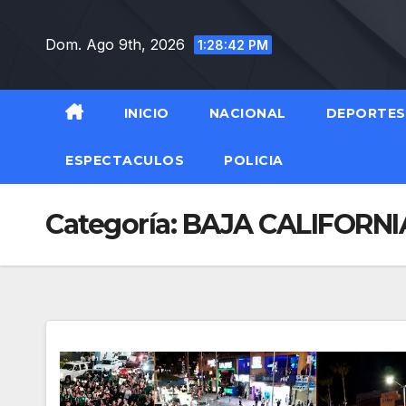
Saltar
al
Dom. Ago 9th, 2026
1:28:43 PM
contenido
INICIO
NACIONAL
DEPORTES
ESPECTACULOS
POLICIA
Categoría:
BAJA CALIFORNI