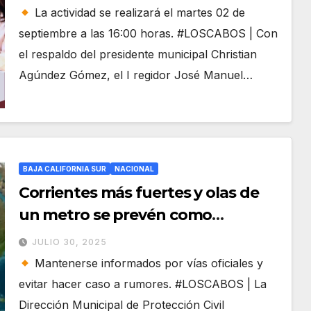
La actividad se realizará el martes 02 de
septiembre a las 16:00 horas. #LOSCABOS | Con
el respaldo del presidente municipal Christian
Agúndez Gómez, el I regidor José Manuel…
BAJA CALIFORNIA SUR
NACIONAL
Corrientes más fuertes y olas de
un metro se prevén como
consecuencia de sismo en Océano
JULIO 30, 2025
Pacífico
Mantenerse informados por vías oficiales y
evitar hacer caso a rumores. #LOSCABOS | La
Dirección Municipal de Protección Civil