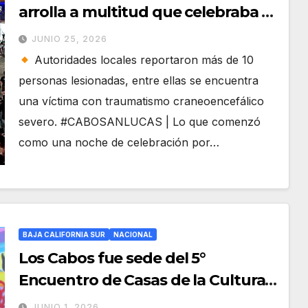
arrolla a multitud que celebraba el
triunfo de la Selección Mexicana
JUNIO 25, 2026
en Los Cabos
Autoridades locales reportaron más de 10
personas lesionadas, entre ellas se encuentra
una víctima con traumatismo craneoencefálico
severo. #CABOSANLUCAS | Lo que comenzó
como una noche de celebración por…
BAJA CALIFORNIA SUR
NACIONAL
Los Cabos fue sede del 5°
Encuentro de Casas de la Cultura
de Baja California Sur
JUNIO 1, 2026