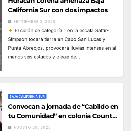
Huracán Lorena amenaza Baja
California Sur con dos impactos
SEPTIEMBRE 3, 2025
El ciclón de categoría 1 en la escala Saffir-
Simpson tocará tierra en Cabo San Lucas y
Punta Abreojos, provocará lluvias intensas en al
menos seis estados y oleaje de…
BAJA CALIFORNIA SUR
Convocan a jornada de “Cabildo en
tu Comunidad” en colonia Country
del Mar, en San José del Cabo
AGOSTO 29, 2025