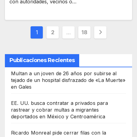
con autoridades, vecinos o…
Paginación
1
2
…
18
de
entradas
Publicaciones Recientes
Multan a un joven de 26 años por subirse al
tejado de un hospital disfrazado de «La Muerte»
en Gales
EE. UU. busca contratar a privados para
rastrear y cobrar multas a migrantes
deportados en México y Centroamérica
Ricardo Monreal pide cerrar filas con la