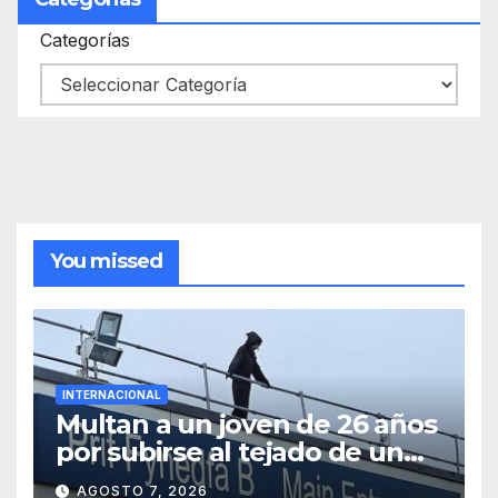
Categorías
You missed
INTERNACIONAL
Multan a un joven de 26 años
por subirse al tejado de un
hospital disfrazado de «La
AGOSTO 7, 2026