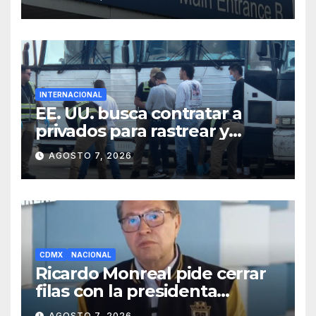
Muerte» en Gales
INTERNACIONAL
EE. UU. busca contratar a
privados para rastrear y
cobrar multas a migrantes
AGOSTO 7, 2026
deportados en México y
Centroamérica
CDMX
NACIONAL
Ricardo Monreal pide cerrar
filas con la presidenta
Claudia Sheinbaum tras
AGOSTO 7, 2026