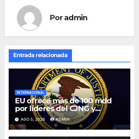
Por
admin
Entrada relacionada
INTERNACIONAL
EU ofrece más de 100 mdd
por líderes del CJNG y
presenta nuevos cargos
AGO 5, 2026
ADMIN