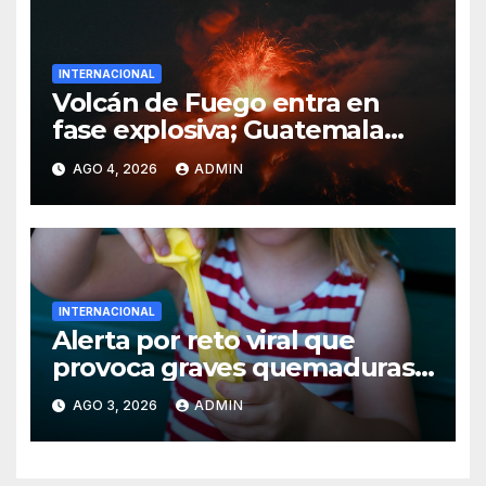
INTERNACIONAL
Volcán de Fuego entra en
fase explosiva; Guatemala
activa alerta anaranjada
AGO 4, 2026
ADMIN
INTERNACIONAL
Alerta por reto viral que
provoca graves quemaduras
en menores
AGO 3, 2026
ADMIN