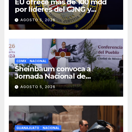
EU ofrece más de 100 mdd
por líderes del CJNG y
presenta nuevos cargos
AGOSTO 5, 2026
CDMX
NACIONAL
Sheinbaum convoca a
Jornada Nacional de
Reforestación el 9 de agosto
AGOSTO 5, 2026
GUANAJUATO
NACIONAL