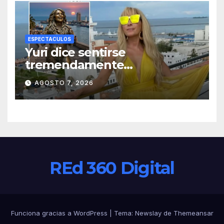
ESPECTACULOS
Yuri dice sentirse
tremendamente
emocionada sobre su estatua
AGOSTO 7, 2026
que le harán en Veracruz
REd 360 Digital
Funciona gracias a WordPress
|
Tema:
Newslay
de
Themeansar