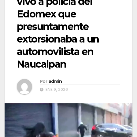
vivo a policía del
Edomex que
presuntamente
extorsionaba a un
automovilista en
Naucalpan
Por
admin
ENE 9, 2026