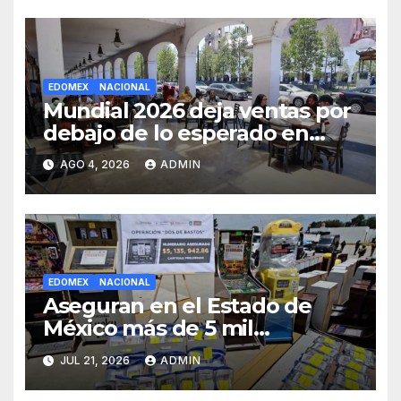
EDOMEX
NACIONAL
Mundial 2026 deja ventas por
debajo de lo esperado en
restaurantes del Edomex
AGO 4, 2026
ADMIN
EDOMEX
NACIONAL
Aseguran en el Estado de
México más de 5 mil
máquinas tragamonedas
JUL 21, 2026
ADMIN