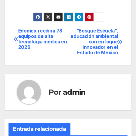
Edomex recibirá 78
“Bosque Escuela”,
Navegación
equipos de alta
educación ambiental
tecnología médica en
con enfoque
de
2026
innovador en el
Estado de México
entradas
Por
admin
Entrada relacionada