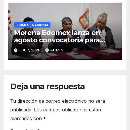
EDOMEX
NACIONAL
Morena Edomex lanza en
agosto convocatoria para
candidatos de 2027
JUL 7, 2026
ADMIN
Deja una respuesta
Tu dirección de correo electrónico no será
publicada.
Los campos obligatorios están
marcados con
*