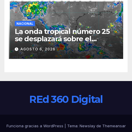
NACIONAL
La onda tropical número 25
se desplazará sobre el
sureste mexicano
AGOSTO 6, 2026
REd 360 Digital
Funciona gracias a WordPress
|
Tema:
Newslay
de
Themeansar