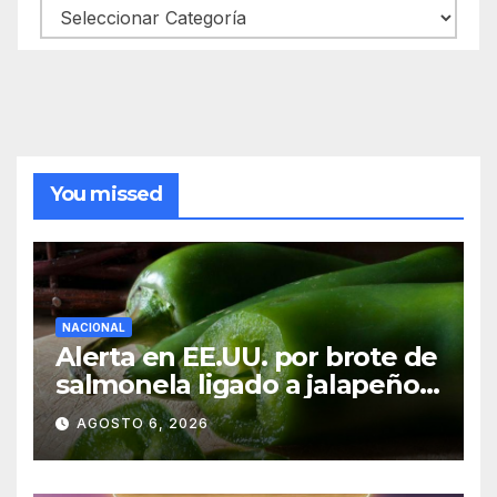
You missed
NACIONAL
Alerta en EE.UU. por brote de
salmonela ligado a jalapeños
mexicanos; reportan 345
AGOSTO 6, 2026
casos