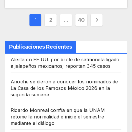
Paginación
1
2
…
40
de
entradas
Publicaciones Recientes
Alerta en EE.UU. por brote de salmonela ligado
a jalapeños mexicanos; reportan 345 casos
Anoche se dieron a conocer los nominados de
La Casa de los Famosos México 2026 en la
segunda semana
Ricardo Monreal confía en que la UNAM
retome la normalidad e inicie el semestre
mediante el diálogo