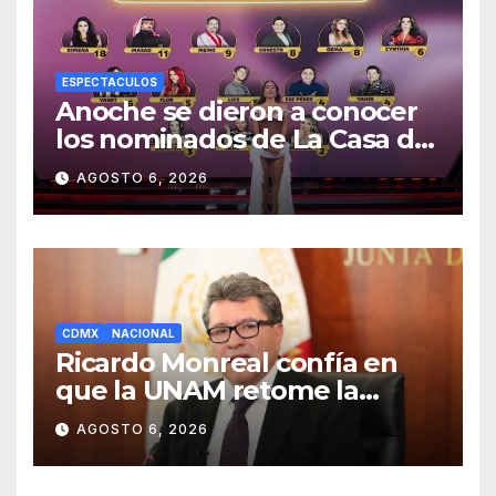
ESPECTACULOS
Anoche se dieron a conocer
los nominados de La Casa de
los Famosos México 2026 en
AGOSTO 6, 2026
la segunda semana
CDMX
NACIONAL
Ricardo Monreal confía en
que la UNAM retome la
normalidad e inicie el
AGOSTO 6, 2026
semestre mediante el
diálogo